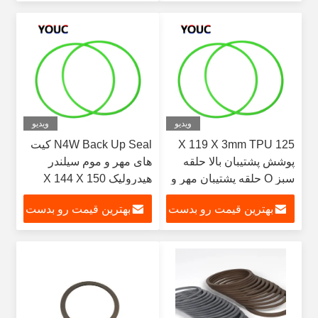
بیار
بیار
ویدیو
ویدیو
125 X 119 X 3mm TPU
N4W Back Up Seal کیت
پوشش پشتیبان بالا حلقه
های مهر و موم سیلندر
سبز O حلقه پشتیبان مهر و
هیدرولیک 150 X 144 X
موم
3mm حلقه های پشتیبان
بهترین قیمت رو بدست
بهترین قیمت رو بدست
اورینگ
بیار
بیار