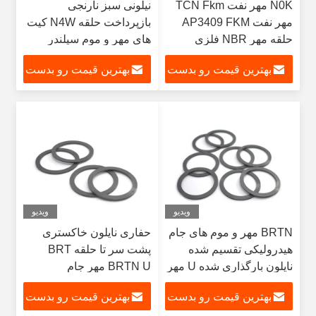
N0K مهر نفت TCN Fkm
نیلونی سبز نارنجی
مهر نفت AP3409 FKM
بازپرداخت حلقه N4W کیت
حلقه مهر NBR فلزی
های مهر و موم سیلندر
هیدرولیک
بهترین قیمت رو بدست
بهترین قیمت رو بدست
بیار
بیار
ویدیو
ویدیو
BRTN مهر و موم های جام
حفاری نایلون خاکستری
هیدرولیکی تقسیم شده
پشت سر تا حلقه BRT
نایلون بارگذاری شده U مهر
BRTN U مهر جام
و موم های جام BRT برای
بهترین قیمت رو بدست
بهترین قیمت رو بدست
حلقه O