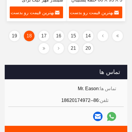
Oring
YOUCHANG ساخت و
بهترین قیمت رو بدست
بهترین قیمت رو بدست
ساز
بیار
بیار
19
18
17
16
15
14
21
20
تماس ها
تماس ها:
Mr. Eason
تلفن:
86--18620174972