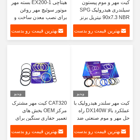
کیت مهر و موم پیستون
هیتاچی EX200-1 بسته مهر
سیلندری هیدرولیک SPG
موتور سوئیچ مهر روغن
90x7.3 NBR نیتریل برنز
برای نصب معدن ساخت و
PTFE ماشین آلات
ساز تجهیزات حفاری سنگین
بهترین قیمت رو بدست
بهترین قیمت رو بدست
ساختمانی مهر و موم برای
حفاری
بیار
بیار
ویدیو
ویدیو
کیت مهر سلندر هیدرولیک با
CAT320 کیت مهر مشترک
عملکرد بالا DX140W راه
مرکز OEM بخش های
حل مهر و موم صنعتی ضد
تعمیر حفاری سنگین برای
نشت سطل
سیستم های هیدرولیکی
بهترین قیمت رو بدست
بهترین قیمت رو بدست