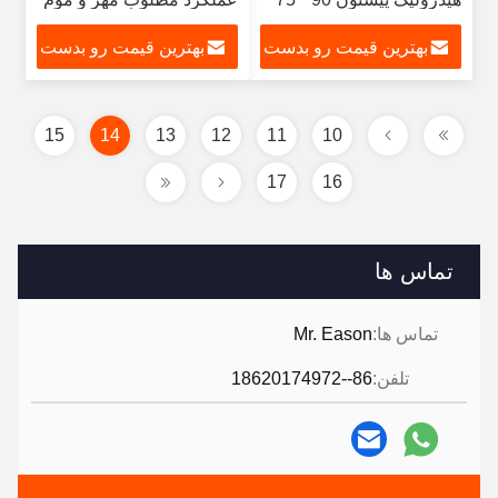
7.3 برای ساخت و ساز
بهترین قیمت رو بدست
بهترین قیمت رو بدست
بیار
بیار
15
14
13
12
11
10
17
16
تماس ها
تماس ها:
Mr. Eason
تلفن:
86--18620174972