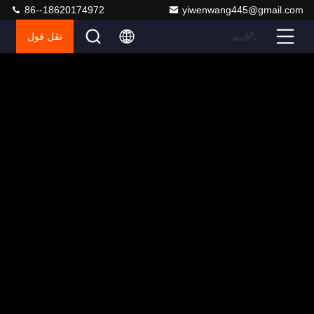
86--18620174972
yiwenwang445@gmail.com
نقل قول