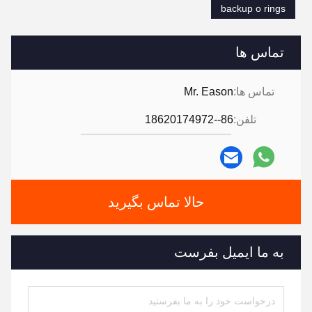
backup o rings
تماس ها
تماس ها:
Mr. Eason
تلفن:
86--18620174972
حالا تماس بگیرید
به ما ایمیل بفرست