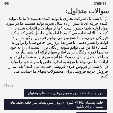
95*115*3
55*68*3
سوالات متداول:
1) آیا شما یک شرکت تجاری یا تولید کننده هستید ؟ ما یک تولید 
کننده حرفه ای با بیش از ده سال تجربه تولید هستیم 2) در مورد 
مواد اولیه شما چطور است ؟ما از مواد خام انتخاب شده با 
کیفیت بالا استفاده می کنیم تا اطمینان حاصل کنیم که ملکیت 
فیزیکی خوبی، و ما همچنین می توانیم فرمول ترکیبات مواد 
اولیه را تغییر دهیم ، تا شرایط پردازش خاص شما را برآورده 
کنیم.3) آیا من می توانم نمونه رایگان برای تست آن را به خوبی 
به شما نمونه رایگان برای اقلام سهام ارائه اما شما نیاز به 
پرداخت حمل و نقل معمولا. 4) آنچه من نیاز به شما برای تولید 
ارائه? ما می تواند با توجه به اندازه خاص یا نمونه خود را تولید. 
5) آیا شما از فروش خرده فروشی حمایت می کنند؟ بله، ما از 
فروش خرده فروشی برای محصولات سهام ما حمایت می 
کنیم.
Tags:
مهر جام U,حلقه مهر و موم روغن,حلقه های پشتیبان
حلقه پشتیبان PTFE قهوه ای,پودر مس پشت سر حلقه,حلقه های
پشتیبان برای نایلون