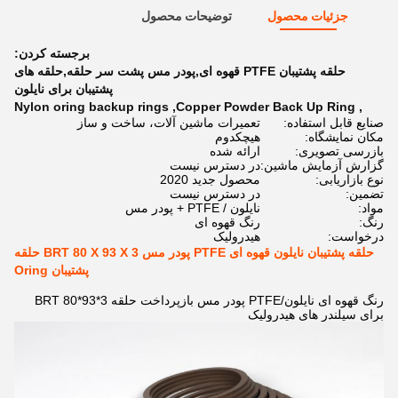
جزئیات محصول
توضیحات محصول
برجسته کردن:
حلقه پشتیبان PTFE قهوه ای,پودر مس پشت سر حلقه,حلقه های
پشتیبان برای نایلون
Nylon oring backup rings
,
Copper Powder Back Up Ring
,
صنایع قابل استفاده:
تعمیرات ماشین آلات، ساخت و ساز
مکان نمایشگاه:
هيچکدوم
بازرسی تصویری:
ارائه شده
گزارش آزمایش ماشین:
در دسترس نیست
نوع بازاریابی:
محصول جدید 2020
تضمین:
در دسترس نیست
مواد:
نایلون / PTFE + پودر مس
رنگ:
رنگ قهوه ای
درخواست:
هیدرولیک
حلقه پشتیبان نایلون قهوه ای PTFE پودر مس BRT 80 X 93 X 3 حلقه
پشتیبان Oring
رنگ قهوه ای نایلون/PTFE پودر مس بازپرداخت حلقه BRT 80*93*3
برای سیلندر های هیدرولیک