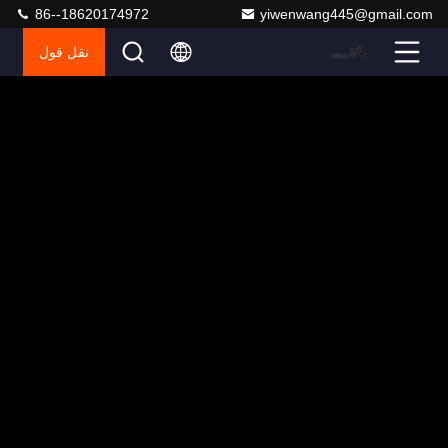
86--18620174972
yiwenwang445@gmail.com
نقل قول