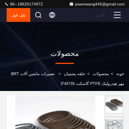
86--18620174972
yiwenwang445@gmail.com
نقل قول
محصولات
خونه
>
محصولات
>
حلقه پشتیبان
>
تعمیرات ماشین آلات BRT
مهر هیدرولیک PTFE گاسکت 35*45*3