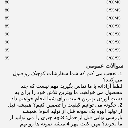
80*93*3
40*60*3
80*95*3
45*55*3
85*100*3
45*60*3
85*105*3
50*60*3
90*105*3
50*63*3
90*110*3
50*65*3
95*110*3
55*65*3
95*115*3
55*68*3
سوالات عمومی
1. تعجب مي کنم که شما سفارشات کوچيک رو قبول 
مي کنيد؟
لطفاً آزادانه با ما تماس بگیرید مهم نیست که چند 
محصول می خواهید، ما بهترین تلاش خود را برای به 
دست آوردن بهترین قیمت برای شما انجام خواهیم داد.
2. چگونه می توانیم کیفیت را تضمین کنیم؟ همیشه قبل 
از تولید انبوه یک نمونه قبل از تولید انبوه؛ همیشه 
بازرسی نهایی قبل از حمل؛ 3.چه چیزی را می توانید از 
ما بخرید؟ مهر، کیت مهر 4:ميشه نمونه ها رو بهم 