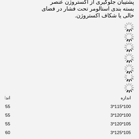
پشتیبان جلوگیری از اکستروژن عنصر
بسته بندی استالومر تحت فشار در فضای
خالی یا شکاف اکستروژن.
اندازه
اندازه
55*70*3
100*115*3
55*70*3
100*120*3
55*75*3
105*120*3
60*70*3
105*125*3