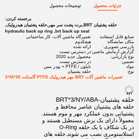
جزئیات محصول
توضیحات محصول
برجسته کردن:
حلقه پشتیبان BRT,برت پشت سر مهر,حلقه پشتیبان هیدرولیک
,
hydraulic back up ring
,
brt back up seal
صنایع قابل استفاده:
تعمیرگاه ماشین آلات، کار ساختمانی
مکان نمایشگاه:
هيچکدوم
بازرسی تصویری:
ارائه شده
گزارش آزمایش ماشین:
در دسترس نیست
نوع بازاریابی:
محصول جدید 2020
تضمین:
در دسترس نیست
مواد:
نایلون / PTFE + پودر مس
نوع:
حلقه پشتیبان
تعمیرات ماشین آلات BRT مهر هیدرولیک PTFE گاسکت 35*45*3
حلقه پشتیبان-BRT*3/NY/ABA
حلقه های پشتیبان عناصر محافظ و
پشتیبانی بدون عملکرد مهر و موم هستند.
معمولاً دارای یک برش مستطیل هستند و
در یک شکاف با یک حلقه O-Ring
استلاستومری نصب می شوند.حلقه های