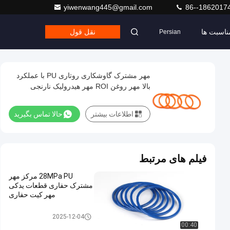
yiwenwang445@gmail.com
86--1862017
ناسبت ها
نقل قول
Persian
مهر مشترک گاوشکاری روتاری PU با عملکرد
بالا مهر روغن ROI مهر هیدرولیک نارنجی
اطلاعات بیشتر
حالا تماس بگیرید
فیلم های مرتبط
28MPa PU مرکز مهر
مشترک حفاری قطعات یدکی
مهر کیت حفاری
مهر مشترک مرکز
2025-12-04
00:40