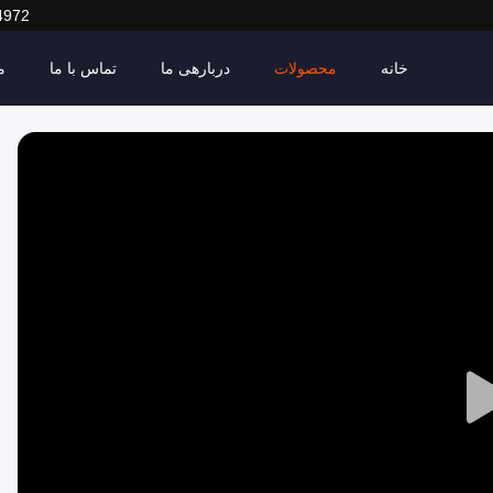
4972
خانه
محصولات
دربارهی ما
تماس با ما
م
Play
Video