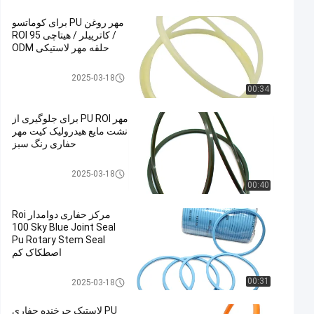
مهر روغن PU برای کوماتسو
/ کاترپیلر / هیتاچی ROI 95
حلقه مهر لاستیکی ODM
مهر مشترک مرکز
2025-03-18
00:34
مهر PU ROI برای جلوگیری از
نشت مایع هیدرولیک کیت مهر
حفاری رنگ سبز
مهر مشترک مرکز
2025-03-18
00:40
مرکز حفاری دوامدار Roi
100 Sky Blue Joint Seal
Pu Rotary Stem Seal
اصطکاک کم
مهر مشترک مرکز
00:31
2025-03-18
PU لاستیک چرخنده حفاری