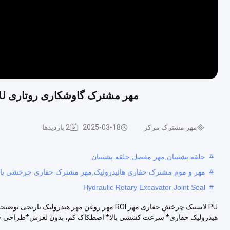
مهر مشترک گاوشکاری روتاری PU با عملکرد بالا مهر روغن ROI مهر هیدرولیک نارنجی
مهر مشترک مرکز
2025-03-18
2 بازدیدها
#
حلقه پشتیبان,مهر مفصل,حلقه پشتیبان
#
مهر و موم مشترک حفاری هائیدرولیک,مهر مشترک حفاری چرخشی با ک
Hydraulic Rotary Excavator Joint Seal
#
هیدرولیک حفاری* سرعت کششی بالا* اصطکاک کم، بدون لغزش*طراحی خر