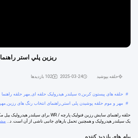
ريزين پلي استر راهنم
حلقه بپوشید
2025-03-24
102 بازدیدها
#
حلقه های پیستون کربن,o سیلندر هیدرولیک حلقه ای,مهر حلقه راهنما
#
مهر و موم حلقه پوشیدن پلی استر,راهنمای انتخاب رنگ های رزین,مهر 
حلقه راهنمای سایش رزین فنولیک پارچه / 
یک سیلندر هیدرولیک و همچنین تحمل بارهای جانبی ناشی از آن است. د...
مشا
پیام های بازدید کننده