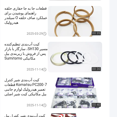
قطعات جا به جا حفاری حلقه
راهنمای پوشیدن برای
عملکرد صاف حلقه O سیلندر
هیدرولیک
حلقه بپوشید
00:35
2025-03-29
کیت آب‌بندی تنظیم‌کننده
مسیر SH130، سازگار با بازار
پس از فروش با زیربندی بیل
مکانیکی Sumitomo
کیت مهر و موم
00:30
2025-11-14
کیت آب‌بندی شیر کنترل
Komatsu PC200-7 قطعات
تعمیر هیدرولیک لوازم جانبی
بیل مکانیکی کیت شیر اصلی
کیت مهر و موم
00:40
2025-11-14
کیت آب‌بندی شیر کنترل بیل