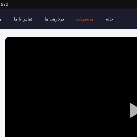
4972
خانه
محصولات
دربارهی ما
تماس با ما
م
Play
Video