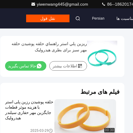
yiwenwang445@gmail.com
86--1862017
ناسبت ها
نقل قول
Persian
ريزين پلي استر راهنماي حلقه پوشيدن حلقه
مهر سبز برای بطری هیدرولیک
اطلاعات بیشتر
حالا تماس بگیرید
فیلم های مرتبط
حلقه پوشیدن رزین پلی استر
با هزینه موثر قطعات
جایگزین مهر حفاری سیلندر
هیدرولیک
حلقه بپوشید
00:30
2025-03-29