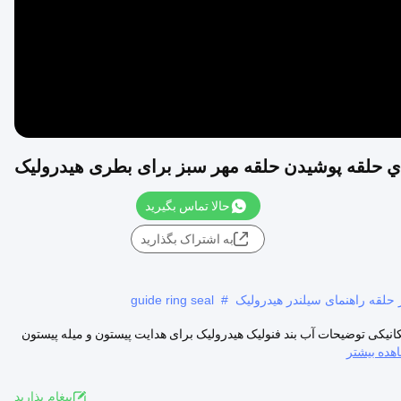
اي حلقه پوشيدن حلقه مهر سبز برای بطری هیدرولیک
حالا تماس بگیرید
به اشتراک بگذارید
حلقه راهنمای سیلندر هیدرولیک
#
guide ring seal
WR برای سیلندر هیدرولیک بیل مکانیکی توضیحات آب بند فنولیک هیدرولیک برای هدایت پیستون و میله پیستون
هده بیشتر
پيغام بذاريد