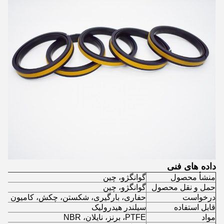
داده های فنی
منشأ محصول
گوانگژو، چین
حمل و نقل محصول
گوانگژو، چین
درخواست
حفاری، بارگیری، شکستن، چکش، کامیون و س
قابل استفاده
سیلندر هیدرولیک
مواد
PTFE، برنز، نایلان، NBR