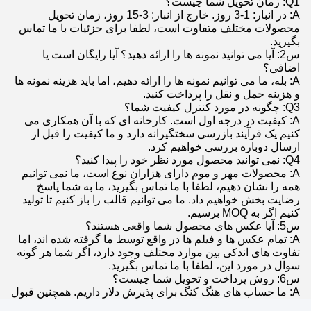
Q1: زمان تحویل شما چیست؟
A: در انبار: 1-3 روز. خارج از انبار: 3-15 روز، زمان تحویل
محصولات مختلف متفاوت است، لطفا برای جزئیات با ما تماس
بگیرید.
س2: آیا می توانید نمونه ها را ارائه دهید؟ آیا رایگان است یا
اضافی؟
A: بله، ما می توانیم نمونه ها را ارائه دهیم، اما باید هزینه نمونه ها
و هزینه حمل و نقل را پرداخت کنید.
Q3: چگونه در مورد کنترل کیفیت شما؟
A: کیفیت در درجه اول است. کارخانه ای که با آن همکاری می
کنیم یک فرآیند بازرسی سختگیرانه دارد و ما کیفیت را قبل از
ارسال دوباره بررسی خواهیم کرد.
Q4: نمی توانید محصول مورد نظر خود را پیدا کنید؟
A: محصولات مهر و موم دارای هزاران نوع است، ما نمی توانیم
همه را نشان دهیم، لطفا با ما تماس بگیرید، ما به شما پاسخ
رضایت بخش خواهیم داد. ما می توانیم قالب را باز کنیم تا تولید
کنیم اگر به MOQ برسیم.
س5: آیا عکس های محصول شما واقعی هستند؟
A: تمام عکس ها و فیلم ها در واقع توسط ما گرفته شده اند، اما
تفاوت های اندکی بین موارد مختلف وجود دارد، اگر شما هر گونه
سوال در مورد این، لطفا با ما تماس بگیرید.
س6: روش پرداخت و تحویل شما چیست؟
A: ما حساب های هنگ کنگ برای پذیرش دلار داریم. همچنین قبول
می کنیم: ویسترن یونیون / پی پال.