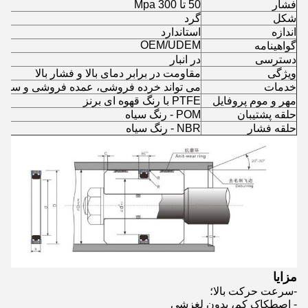
فشار
50 تا 300 Mpa
شکل
گرد
اندازه
استاندارد
OEM/UDEM
گواهینامه
دسترسی
در انبار
ویژگی
مقاومت در برابر دمای بالا و فشار بالا
خدمات
می تواند خرده فروشی، عمده فروشی و سفا
مهر و موم پروفایل
PTFE با رنگ قهوه ای برنز
حلقه پشتیبان
POM - رنگ سیاه
حلقه فشار
NBR - رنگ سیاه
مزایا
-سرعت حرکت بالا؛
- اصطکاک کم، بدون لغزشی