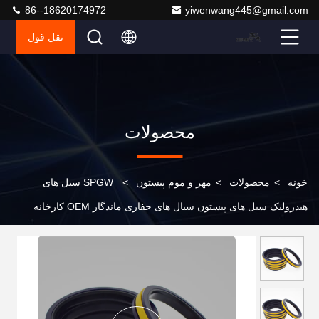
86--18620174972
yiwenwang445@gmail.com
نقل قول
محصولات
خونه
>
محصولات
>
مهر و موم پیستون
>
SPGW سیل های
هیدرولیک سیل های پیستون سیال های حفاری ماندگار OEM کارخانه
قیمت مستقیم تامین کننده قابل اعتماد