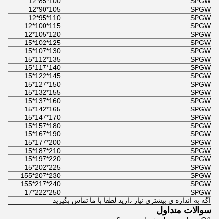
100*85*12
SPGW
105*90*12
SPGW
110*95*12
SPGW
115*100*12
SPGW
120*105*12
SPGW
125*102*15
SPGW
130*107*15
SPGW
135*112*15
SPGW
140*117*15
SPGW
145*122*15
SPGW
150*127*15
SPGW
155*132*15
SPGW
160*137*15
SPGW
165*142*15
SPGW
170*147*15
SPGW
180*157*15
SPGW
190*167*15
SPGW
200*177*15
SPGW
210*187*15
SPGW
220*197*15
SPGW
225*202*15
SPGW
230*207*155
SPGW
240*217*155
SPGW
250*222*17
SPGW
اگه به اندازه ي بيشتري نياز داريد لطفا با ما تماس بگيريد
سوالات متداول