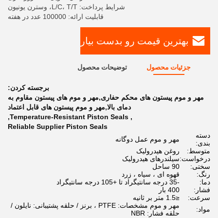
شرایط پرداخت: L/C، T/T، وسترن یونیون
قابلیت ارائه: 100000 عدد در هفته
بهترین قیمت رو بدست بیار
جزئیات محصول
توضیحات محصول
برجسته کردن:
مهر و موم پیستون های محکم حفاری,مهر و موم های پیستون مقاوم به
دمای بالا,مهر و موم پیستون های قابل اعتماد
,
Temperature-Resistant Piston Seals
,
Reliable Supplier Piston Seals
دسته
مهر و موم عمل دوگانه
بندی:
متوسط:
روغن هیدرولیک
درخواست:
سیلندرهای هیدرولیک
سختی:
90 ساحل
رنگ:
قهوه ای ، سیاه ، زرد
دما:
-35 درجه سانتیگراد تا +105 درجه سانتیگراد
فشار:
400 بار
سرعت:
≤1.5 متر بر ثانیه
مهر و موم مشخصات: PTFE ، برنز / حلقه پشتیبانی: نایلون /
مواد:
حلقه فشار: NBR