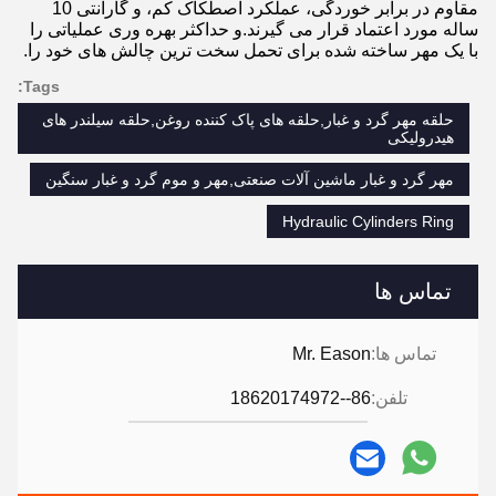
مقاوم در برابر خوردگی، عملکرد اصطکاک کم، و گارانتی 10
ساله مورد اعتماد قرار می گیرند.و حداکثر بهره وری عملیاتی را
با یک مهر ساخته شده برای تحمل سخت ترین چالش های خود را.
Tags:
حلقه مهر گرد و غبار,حلقه های پاک کننده روغن,حلقه سیلندر های
هیدرولیکی
مهر گرد و غبار ماشین آلات صنعتی,مهر و موم گرد و غبار سنگین
Hydraulic Cylinders Ring
تماس ها
تماس ها:
Mr. Eason
تلفن:
86--18620174972