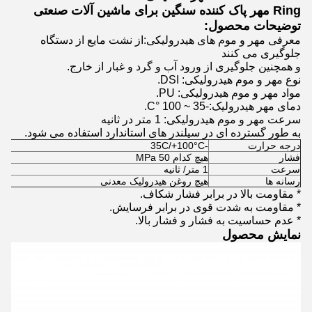
Ring مهر پاک کننده سنگین برای ماشین آلات صنعتی
توضیحات محصول:
معرفی مهر و موم های هیدرولیکی:از نشت مایع از دستگاه
جلوگیری می کنند
و همچنین جلوگیری از ورود آب و گرد و غبار از خارج.
نوع مهر و موم هیدرولیکی: DSI.
مواد مهر و موم هیدرولیکی: PU.
دمای مهر هیدرولیک:-35 ~ 100 °C.
سرعت مهر و موم هیدرولیکی: 1 متر در ثانیه
به طور گسترده ای در سیلندر های استاندارد استفاده می شود.
درجه حرارت
-35C/+100
°C
فشار
هیچ کدام 50 MPa
سرعت
1 متر/ ثانیه
رسانه ها
هیچ روغن هیدرولیک معدنی
* مقاومت بالا در برابر فشار شکاف.
* مقاومت به شدت قوی در برابر فرسایش.
* عدم حساسیت به فشار و فشار بالا.
نمایش محصول