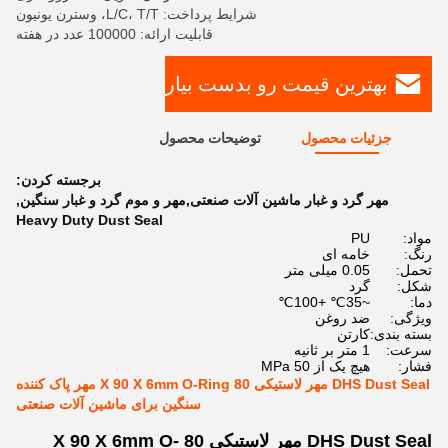
شرایط پرداخت: L/C، T/T، وسترن یونیون
قابلیت ارائه: 100000 عدد در هفته
بهترین قیمت رو بدست بیار
جزئیات محصول
توضیحات محصول
برجسته کردن:
مهر گرد و غبار ماشین آلات صنعتی,مهر و موم گرد و غبار سنگین
,
Heavy Duty Dust Seal
مواد:
PU
رنگ:
خامه ای
تحمل:
0.05 میلی متر
شکل:
گرد
دما:
~35℃ +100℃
ویژگی:
ضد روغن
بسته بندی:
کارتن
سرعت:
1 متر بر ثانیه
فشار:
هیچ یک از 50 MPa
DHS Dust Seal مهر لاستیکی 80 X 90 X 6mm O-Ring مهر پاک کننده
سنگین برای ماشین آلات صنعتی
DHS Dust Seal مهر لاستیکی 80 X 90 X 6mm O-