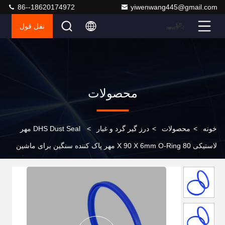
86--18620174972
yiwenwang445@gmail.com
نقل قول
محصولات
خونه
>
محصولات
>
درز گیر گرد و غبار
>
DHS Dust Seal مهر
لاستیکی 80 X 90 X 6mm O-Ring مهر پاک کننده سنگین برای ماشین
آلات صنعتی