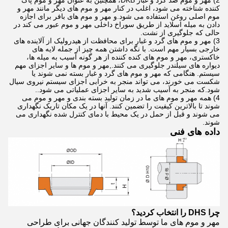
2) مهر و موم ضد گرد و غبار DKB، همچنین به عنوان مهر و موم پاک
کننده شناخته می شود، اغلب در کنار مهر و موم های دیگر مانند مهر و
موم اصلی روغن استفاده می شود.و مهر و موم های بافر برای اجازه
دادن به میله اسلاید از طریق سوراخ داخلی مهر و موم عبور می کند در
حالی که جلوگیری از نشت.
3) مهر و موم های گرد و غبار برای محافظت از هیدرولیک از آلاینده های
خارجی بسیار مهم است. با نگه داشتن همه چیز از جمله لایه های
خاکستری، مهر و موم های کنده کننده از هر گونه آسیب به میله ها،
دیواره های سیلندر جلوگیری می کنند.,مهر و موم ها و سایر اجزای مهم
سیستم. هنگامی که مهر و موم های گرد و غبار بسته نمی شوند یا
شکست می خورند، می تواند منجر به خرابی اجزای سیستم نیروی سیال
شود.که منجر به آسیب شدید به سایر اجزای عملیاتی می شود..
4) همه مهر و موم های ما در زمان تولید بسته بندی و مهر و موم می
شوند تا بالاترین کیفیت را تضمین کنند. آنها در یک مکان تاریک نگهداری
می شوند و قبل از حمل در یک محیط با دمای کنترل شده نگهداری می
شوند.
داده های فنی
چرا DHS را انتخاب کردید؟
مهر و موم های ما توسط تولید کنندگان جهانی برای طراحی