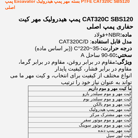
PTFE CAT320C SBS120 بسته مهر پمپ هیدرولیک Excavator پمپ
اصلی
CAT320C SBS120 پمپ هیدرولیک مهر کیت
حفاری پمپ اصلی
ماده:
NBR+فولاد
مدل قابل استفاده
: CAT320C/D
درجه حرارت:
-35~220°C ((بر اساس ماده)
سختي:
60-90 ساحل A
ویژگی:
مقاوم در برابر روغن، مقاوم در برابر گرما،
مقاوم در برابر فشار، کیفیت پایدار
انواع مختلف از کیفیت برای انتخاب، و کیت مهر ما می
تواند به عنوان نیاز خود را ترتیب
ما کيت مهر و موم داريم
کیت مهر و موم سیلندر بازو
کیت مهر و موم سیلندر بوم
کیت مهر و موم بالکن
کیت مهر پمپ هیدرولیک
کیت مهر مشترک مرکز
کیت مهر و موم موتور سفر
کیت مهر و موم موتور سوینگ
کیت مهر پمپ دنده
کیت لیور سیل