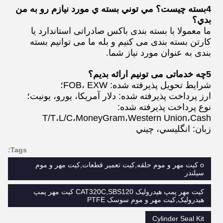
4بسته چيست؟ مي توني بسته ي مورد نيازم رو به من
بدي؟
ما معمولا با بسته بندی باکس صادراتی استاندارد یا
کارتن بسته بندی می کنیم و بله ما می توانیم بسته
بندی به عنوان مورد نیاز شما.
5چه خدماتی می تونیم ارائه بدیم؟
شرایط تحویل پذیرفته شده: FOB، EXW؛
ارز پرداخت پذیرفته شده: دلار آمریکا، یورو، یونیت؛
نوع پرداخت پذیرفته شده:
T/T،L/C،MoneyGram،Western Union،Cash
زبان: انگليسي، چيني
Tags:
o کیت مهر و موم حلقه,کیت تعمیر قطعات,کیت مهر و موم
سیلندر
کیت مهر پمپ هیدرولیک CAT320C,SBS120 کیت مهر پمپ
هیدرولیک,کیت مهر و موم سوسک PTFE
Cylinder Seal Kit