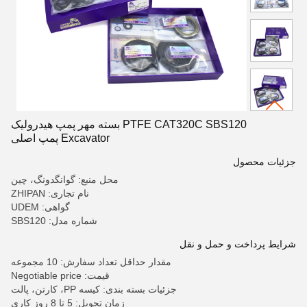
PTFE CAT320C SBS120 بسته مهر پمپ هیدرولیک
Excavator پمپ اصلی
جزئیات محصول
محل منبع: گوانگدونگ، چین
نام تجاری: ZHIPAN
گواهی: UDEM
شماره مدل: SBS120
شرایط پرداخت و حمل و نقل
مقدار حداقل تعداد سفارش: 10 مجموعه
قیمت: Negotiable price
جزئیات بسته بندی: کیسه PP، کارتن، پالت
زمان تحویل: 5 تا 8 روز کاری