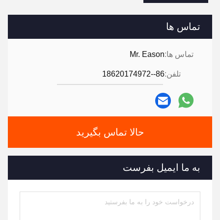
تماس ها
تماس ها:
Mr. Eason
تلفن:
86--18620174972
حالا تماس بگیرید
به ما ایمیل بفرست