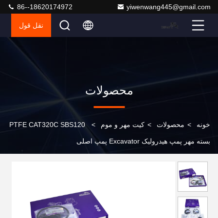
86--18620174972
yiwenwang445@gmail.com
نقل قول
محصولات
خونه
>
محصولات
>
کیت مهر و موم
>
PTFE CAT320C SBS120
بسته مهر پمپ هیدرولیک Excavator پمپ اصلی