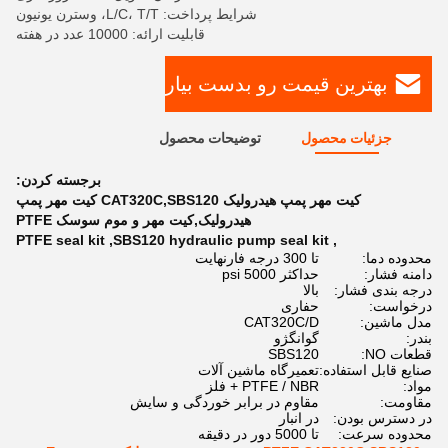
شرایط پرداخت: L/C، T/T، وسترن یونیون
قابلیت ارائه: 10000 عدد در هفته
بهترین قیمت رو بدست بیار
جزئیات محصول
توضیحات محصول
برجسته کردن:
کیت مهر پمپ هیدرولیک CAT320C,SBS120 کیت مهر پمپ
هیدرولیک,کیت مهر و موم سوسک PTFE
PTFE seal kit
,
SBS120 hydraulic pump seal kit
,
محدوده دما:
تا 300 درجه فارنهایت
دامنه فشار:
حداکثر 5000 psi
درجه بندی فشار:
بالا
درخواست:
حفاری
مدل ماشین:
CAT320C/D
بندر:
گوانگژو
قطعات NO:
SBS120
صنایع قابل استفاده:
تعمیرگاه ماشین آلات
مواد:
PTFE / NBR + فلز
مقاومت:
مقاوم در برابر خوردگی و سایش
در دسترس بودن:
در انبار
محدوده سرعت:
تا 5000 دور در دقیقه