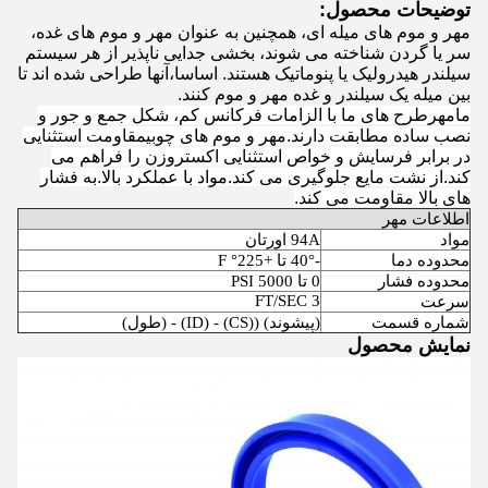
توضیحات محصول:
مهر و موم های میله ای، همچنین به عنوان مهر و موم های غده،
سر یا گردن شناخته می شوند، بخشی جدایی ناپذیر از هر سیستم
سیلندر هیدرولیک یا پنوماتیک هستند. اساسا،آنها طراحی شده اند تا
بین میله یک سیلندر و غده مهر و موم کنند.
ما
مهر
طرح های ما با الزامات فرکانس کم، شکل جمع و جور و
نصب ساده مطابقت دارند.
مهر و موم های چوبی
مقاومت استثنایی
در برابر فرسایش و خواص استثنایی اکستروزن را فراهم می
کند.از نشت مایع جلوگیری می کند.مواد با عملکرد بالا.به فشار
های بالا مقاومت می کند.
اطلاعات مهر
مواد
94A اورتان
محدوده دما
-40° تا +225° F
محدوده فشار
0 تا 5000 PSI
3 FT/SEC
سرعت
شماره قسمت
(پیشوند) ((CS) - (ID) - (طول)
نمایش محصول