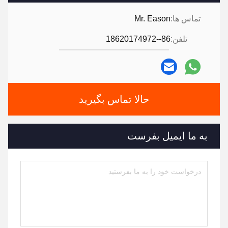
تماس ها:
Mr. Eason
تلفن:
86--18620174972
حالا تماس بگیرید
به ما ایمیل بفرست