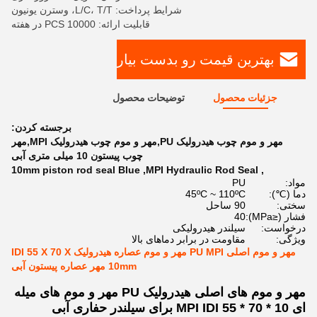
شرایط پرداخت: L/C، T/T، وسترن یونیون
قابلیت ارائه: 10000 PCS در هفته
بهترین قیمت رو بدست بیار
جزئیات محصول
توضیحات محصول
برجسته کردن:
مهر و موم چوب هیدرولیک PU,مهر و موم چوب هیدرولیک MPI,مهر
چوب پیستون 10 میلی متری آبی
10mm piston rod seal Blue
,
MPI Hydraulic Rod Seal
,
مواد:
PU
دما (℃):
45ºC ~ 110ºC
سختی:
90 ساحل
فشار (≤MPa):
40
درخواست:
سیلندر هیدرولیکی
ویژگی:
مقاومت در برابر دماهای بالا
مهر و موم اصلی PU MPI مهر و موم عصاره هیدرولیک IDI 55 X 70 X
10mm مهر عصاره پیستون آبی
مهر و موم های اصلی هیدرولیک PU مهر و موم های میله
ای MPI IDI 55 * 70 * 10 برای سیلندر حفاری آبی