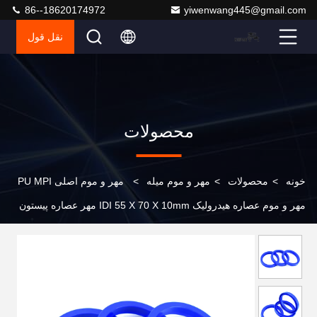
86--18620174972
yiwenwang445@gmail.com
نقل قول
محصولات
خونه
>
محصولات
>
مهر و موم میله
>
مهر و موم اصلی PU MPI
مهر و موم عصاره هیدرولیک IDI 55 X 70 X 10mm مهر عصاره پیستون
آبی