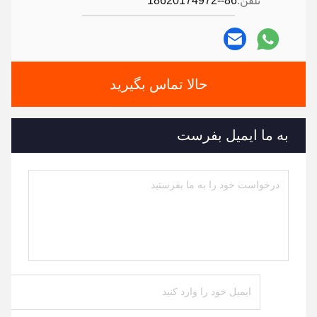
تلفن:
86--18620174972
حالا تماس بگیرید
به ما ایمیل بفرست