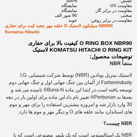
کشش:
300%
مقاومت UV:
نمایشگاه
مقاومت در برابر گاز:
نمایشگاه
سختی:
90 شور الف
مقاومت در برابر روغن:
خوبه
NBR90 سیلیکون لاستیک O حلقه مهر جعبه کیت برای حفاری
Komatsu Hitachi
O RING BOX NBR90 کیفیت بالا برای حفاری
KOMATSU HITACHI O RING KIT لاستیک
توضیحات محصول:
منشأ NBR
لاستیک نیتریل بوتادین (NBR) توسط شرکت شیمیایی I.G.
Farbenindusty از آلمان بین جنگ جهانی اول و جنگ جهانی دوم
توسعه یافته است.در ابتدا این ماده Buna-N® نامیده می شد و
بعدها به Perbunan® تغییر نام داد.این ماده برای اولین بار در دهه
30 وارد بازار شد و امروزه بیشترین استفاده را برای مهر و موم
های استاندارد مانند حلقه های O و دیگر مهر و موم ها دارد.
NBR چیست؟
NBR یک استالستومر است که یک پلیمر مصنوعی است که با