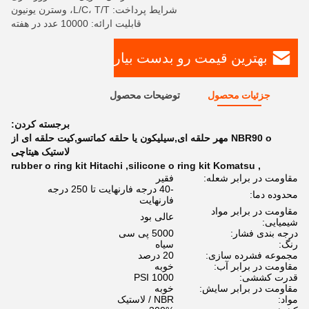
شرایط پرداخت: L/C، T/T، وسترن یونیون
قابلیت ارائه: 10000 عدد در هفته
بهترین قیمت رو بدست بیار
جزئیات محصول
توضیحات محصول
برجسته کردن:
NBR90 o مهر حلقه ای,سیلیکون یا حلقه کماتسو,کیت حلقه ای از
لاستیک هیتاچی
rubber o ring kit Hitachi
,
silicone o ring kit Komatsu
,
مقاومت در برابر شعله:
فقیر
-40 درجه فارنهایت تا 250 درجه
محدوده دما:
فارنهایت
مقاومت در برابر مواد
عالی بود
شیمیایی:
درجه بندی فشار:
5000 پی سی
رنگ:
سیاه
مجموعه فشرده سازی:
20 درصد
مقاومت در برابر آب:
خوبه
قدرت کششی:
1000 PSI
مقاومت در برابر سایش:
خوبه
مواد:
NBR / لاستیک