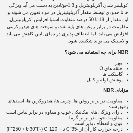
کوپلیمر شدن آکریلونیتریل و 1,3-بوتادین به دست می آید.ویژگی
ها تا حدودی توسط مقدار آکریلونیتریل در مواد تعیین می شوند و
این مقدار از 18 تا 50 درصد متفاوت استبا افزایش اکریلونیتریل،
مقاومت در برابر روغن های پایه نفت و سوخت های هیدروکربنی
افزایش می یابد، اما انعطاف پذیری در دمای پایین کاهش می یابد
و لاستیک می تواند شکننده شود.
NBR برای چه استفاده می شود؟
مهر
حلقه های O
گاسکت ها
پوشش لوله و کابل
مزایای NBR
مقاومت در برابر روغن ها، چربی ها، هیدروکربن ها، اسیدهای
رقیق شده
دارای ویژگی های مکانیکی خوب و مقاوم در برابر لباس است
مقاومت خوب در برابر گرما
قوي و انعطاف پذير است
درجه حرارت کار آن از -35°C تا + 120°C (-30°F تا + 250°F)