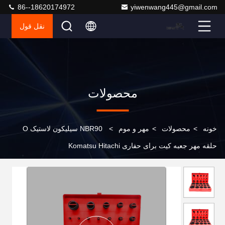
86--18620174972
yiwenwang445@gmail.com
نقل قول
محصولات
خونه
>
محصولات
>
مهر و موم
>
NBR90 سیلیکون لاستیک O
حلقه مهر جعبه کیت برای حفاری Komatsu Hitachi