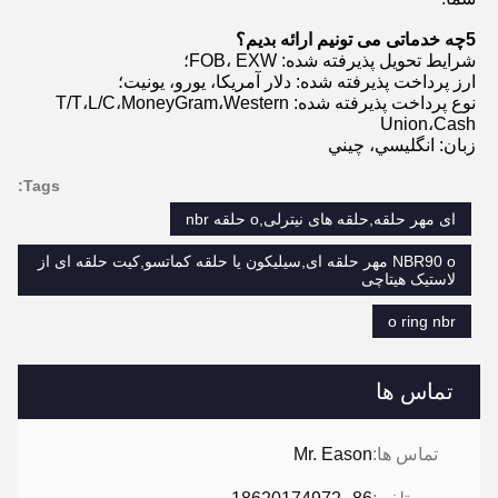
5چه خدماتی می تونیم ارائه بدیم؟
شرایط تحویل پذیرفته شده: FOB، EXW؛
ارز پرداخت پذیرفته شده: دلار آمریکا، یورو، یونیت؛
نوع پرداخت پذیرفته شده: T/T،L/C،MoneyGram،Western
Union،Cash
زبان: انگليسي، چيني
Tags:
ای مهر حلقه,حلقه های نیترلی,o حلقه nbr
NBR90 o مهر حلقه ای,سیلیکون یا حلقه کماتسو,کیت حلقه ای از
لاستیک هیتاچی
o ring nbr
تماس ها
تماس ها:
Mr. Eason