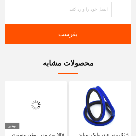
بفرست
محصولات مشابه
ویدیو
JCB مهر هیدرولیک سیلندر
Nbr پوم مهر روغن پیستون