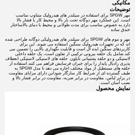
مکانیکی
توضیحات
مهر SPGW برای استفاده در سیلندر های هیدرولیک متناوب مناسب
است. این عملکرد مهر دوگانه تحت بار بالا و محیط کار با فشار بالا
دارد.به خصوص مناسب برای مدت طولانی و محیط با دمای بالاساختار
خندق ساده
مهر و موم های SPGW برای سیلندر های هیدرولیکی دوگانه طراحی شده
اند که در تجهیزات هیدرولیک سنگین استفاده می شوند. این برای
کاربردهای سنگین ایده آل است و قابلیت نگهداری بالایی را تضمین می
کند.شامل یک حلقه بیرونی ترکیبی از تفلون است، یک حلقه داخلی
لاستیکی و دو حلقه پشتیبانی نایلون. حلقه های لاستیکی لاستیکی انعطاف
پذیری رادیال پایدار را برای جبران فرسایش فراهم می کنند.استفاده از
حلقه های مستطیل از مواد مختلف اجازه می دهد تا مدل SPGW به
طیف گسترده ای از شرایط کار سازگار شوداین دارای مزایای مقاومت
در برابر لباس، مقاومت در برابر ضربه، مقاومت در برابر فشار بالا و
نصب آسان است.
نمایش محصول