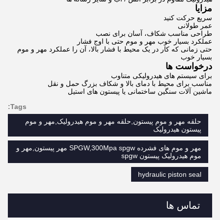
مزایا
سريع حرکت کنيد
عمر طولانی
طراحی مناسب شکاف، آسان برای نصب
عملکرد بسیار خوب مهر و موم حتی با اوج فشار
حتی زمانی که کار در یک محیط با فشار بالا، آن را عملکرد مهر و موم
بسیار خوب
درخواست ها
برای سیستم های هیدرولیکی متناوب
مناسب برای محیط با دمای بالا و شکاف بزرگ حمل و نقل
ماشین آلات سنگین ساختمانی یا پیستون های استیل
Tags:
حلقه مهر و موم پیستون,حلقه مهر و موم هیدرولیک,مهر و موم
پیستون هیدرولیک
مهر و موم های فشرده SPGW,300Mpa spgw مهر پیستون,مهر و
موم هیدرولیک پیستون spgw
hydraulic piston seal
تماس ها