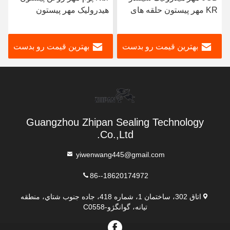
KR مهر پیستون حلقه های
هیدرولیک مهر پیستون
پیستون هیدرولیک
فشرده Kdas 60 X 44 برای
تعمیر ماشین آلات
بهترین قیمت رو بدست
بهترین قیمت رو بدست
بیار
بیار
Guangzhou Zhipan Sealing Technology
Co.,Ltd.
yiwenwang445@gmail.com
86--18620174972
اتاق 302، ساختمان 1، شماره 418، جاده جنوب شتاي، منطقه
تيانه، گوانگژو-C0558