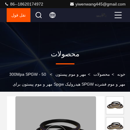
86--18620174972
yiwenwang445@gmail.com
نقل قول
محصولات
خونه
>
محصولات
>
مهر و موم پیستون
>
50 - 300Mpa SPGW
مهر و موم فشرده SPGW هیدرولیک Spgw مهر و موم پیستون برای
ساخت و ساز مکانیکی