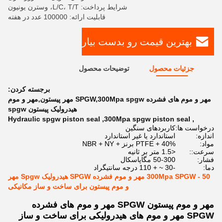
شرایط پرداخت: L/C، T/T، وسترن یونیون
قابلیت ارائه: 100000 عدد در هفته
بهترین قیمت رو بدست بیار
جزئیات محصول
توضیحات محصول
برجسته کردن:
مهر و موم های فشرده SPGW,300Mpa spgw مهر پیستون,مهر و موم
هیدرولیک پیستون spgw
Hydraulic spgw piston seal
,
300Mpa spgw piston seal
,
درخواست ها:
کاربردهای سنگین
اندازه:
استاندارد یا غیر استاندارد
مواد:
PTFE + 40% برنز + NBR + NY
سرعت::
<1.5 متر بر ثانیه
فشار:
50-300 مگاپاسکال
دما:
-30 ~ + 110 درجه سانتیگراد
50 - 300Mpa SPGW مهر و موم فشرده SPGW هیدرولیک Spgw مهر
و موم پیستون برای ساخت و ساز مکانیکی
مهر و موم پیستون SPGW مهر و موم های فشرده
SPGW مهر و موم های هیدرولیکی برای ساخت و ساز