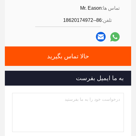
تماس ها:
Mr. Eason
تلفن:
86--18620174972
حالا تماس بگیرید
به ما ایمیل بفرست