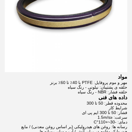
مواد
مهر و موم پروفایل: PTFE با 40٪ تا 60٪ برنز
حلقه ی پشتیبان: نیلونی - رنگ سیاه
حلقه فشار: NBR - رنگ سیاه
داده های فنی
محدوده قطر: 50 تا 300
شرایط کار
فشار: 50 تا 300 ایم پی ای
سرعت: ≤1.5m/s
دمای: -30~+110°C
رسانه ها: روغن های هیدرولیکی (بر اساس روغن معدنی) / مایع
هیدرولیک مقاوم در برابر آتش / آب و سایر رسانه ها