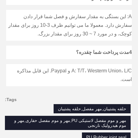
A: این بستگی به مقدار سفارش و فصل شما قرار دادن 
سفارش دارد. معمولا ما می توانیم ظرف 3-10 روز برای مقدار 
کوچک، و در مورد 7 ~ 30 روز برای مقدار بزرگ.
4مدت پرداخت شما چقدره؟
A: T/T، Westerm Union، L/C و Paypal. این قابل مذاکره 
است.
Tags:
حلقه پشتیبان,مهر مفصل,حلقه پشتیبان
مهر و موم مفصل لاستیکی PU,مهر و موم مفصل حفاری,مهر و
موم هیدرولیک نارنجی
PU Rubber joint seal