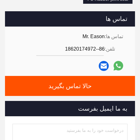
تماس ها
تماس ها:
Mr. Eason
تلفن:
86--18620174972
حالا تماس بگیرید
به ما ایمیل بفرست