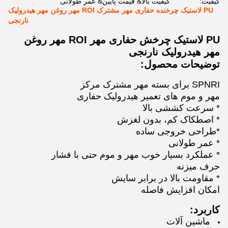
کیفیت:
کیفیت بالا& قیمت پایین& عمر طولانی
PU لاستیک چرخنده حفاری مهر مشترک ROI مهر روغن مهر هیدرولیک
نارنجی
PU لاستیک چرخش حفاری مهر ROI مهر روغن
مهر هیدرولیک نارنجی
توضیحات محصول:
SPNRI برای بسته مهر مشترک مرکز
مهر و موم های تعمیر هیدرولیک حفاری
* سرعت کششی بالا
* اصطکاک کم، بدون لغزش
*طراحی خروجی ساده
* عمر طولانی
* عملکرد بسیار خوب مهر و موم حتی با فشار
حرف ميزنه
* مقاومت بالا در برابر سایش
امکان افزایش فاصله
کاربرد:
ماشین آلات