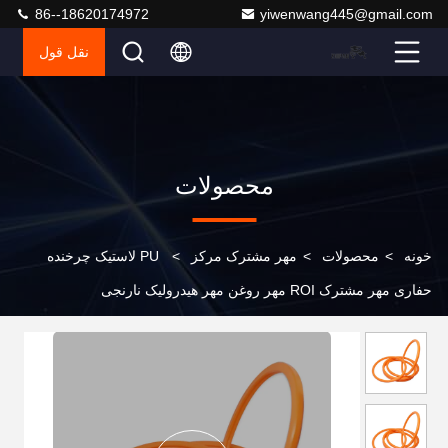
86--18620174972
yiwenwang445@gmail.com
نقل قول
محصولات
خونه
>
محصولات
>
مهر مشترک مرکز
>
PU لاستیک چرخنده
حفاری مهر مشترک ROI مهر روغن مهر هیدرولیک نارنجی