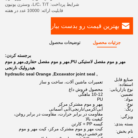
شرایط پرداخت: L/C، T/T، وسترن یونیون
قابلیت ارائه: 10000 عدد در هفته
بهترین قیمت رو بدست بیار
جزئیات محصول
توضیحات محصول
برجسته کردن:
مهر و موم مفصل لاستیکی PU,مهر و موم مفصل حفاری,مهر و موم
هیدرولیک نارنجی
hydraulic seal Orange
,
Excavator joint seal
,
صنایع قابل
تعمیرات ماشین آلات، ساخت و ساز
استفاده:
نوع بازاریابی:
محصول فروش داغ
تضمین:
10-12 ماهگی
مواد:
PU
نوع:
مهر و موم مشترک مرکز
رنگ:
آبی/کرمی/نارنجی/آبی آسمانی
مقاومت در برابر حرارت، مقاومت در برابر روغن،
ویژگی:
کیفیت بالا
بسته بندی:
کیسه PP + کارتن
کیت مهر و موم مشترک مرکز، کیت مهر و موم
نام بخش:
چرخشی دریچه