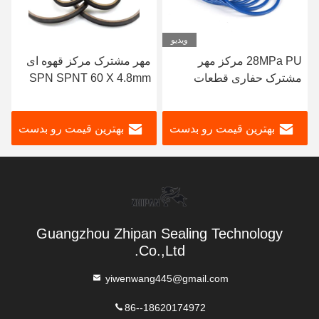
ویدیو
28MPa PU مرکز مهر
مهر مشترک مرکز قهوه ای
مشترک حفاری قطعات
SPN SPNT 60 X 4.8mm
یدکی مهر کیت حفاری
حلقه مهر هیدرولیک برای
حفاری
بهترین قیمت رو بدست
بهترین قیمت رو بدست
بیار
بیار
Guangzhou Zhipan Sealing Technology
Co.,Ltd.
yiwenwang445@gmail.com
86--18620174972