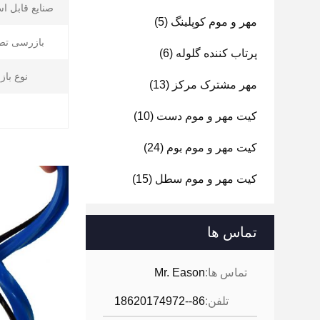
صنایع قابل اس
مهر و موم کوپلینگ
(5)
بازرسی تص
پرتاب کننده گلوله
(6)
نوع بازا
مهر مشترک مرکز
(13)
کیت مهر و موم دست
(10)
کیت مهر و موم بوم
(24)
کیت مهر و موم سطل
(15)
تماس ها
تماس ها:
Mr. Eason
تلفن:
86--18620174972