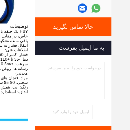
حالا تماس بگیرید
توضیحات
HBY یک حلقه 
خاص، در مقابل ل
باقی مانده تشکی
انتقال فشار به س
به ما ایمیل بفرست
اطلاعات فنی:
فشار: کمتر از 50 MPa
دما: -35 تا +110 درجه سانتیگراد
سرعت: 0.5m/s
رسانه ها: روغن 
معدنی)
مواد: فنجان های U:PU؛ حلقه پشتیبان:POM/PA
سختی: 90-95 ساحل A
رنگ: آبی، بنفش،
اندازه: استاندارد 