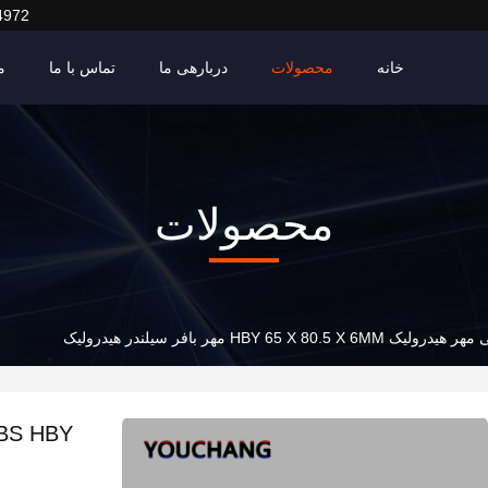
4972
خانه
محصولات
دربارهی ما
تماس با ما
م
محصولات