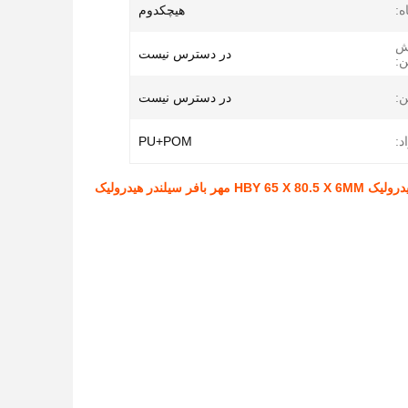
ه:
هيچکدوم
ش
در دسترس نیست
:
:
در دسترس نیست
د:
PU+POM