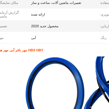
تفاده:
تعمیرات ماشین آلات، ساخت و ساز
مکان نمایشگا
گزارش آزمای
ویری:
ارائه شده
ماشین
ریابی:
محصول جدید 2020
تضمین
رنگ:
آبی
موا
HBS HBY مهر بافر آبی مهر هیدرولیک HBY 65 X 80.5 X 6MM مهر بافر سیلندر هیدرولیک