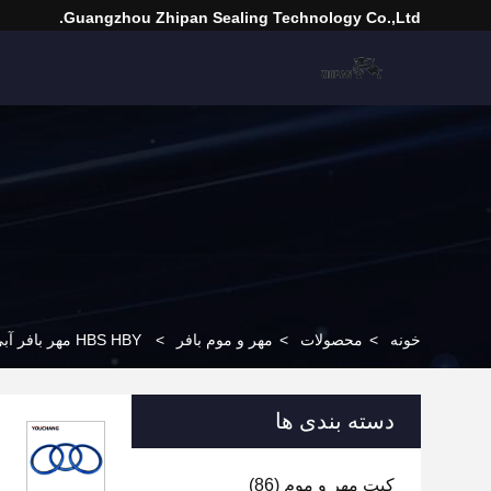
Guangzhou Zhipan Sealing Technology Co.,Ltd.
خونه
>
محصولات
>
مهر و موم بافر
>
HBS HBY مهر بافر آبی مهر هیدرولیک HBY 65 X 80.5 X 6MM مهر بافر سیلندر هیدرولیک
دسته بندی ها
کیت مهر و موم
(86)