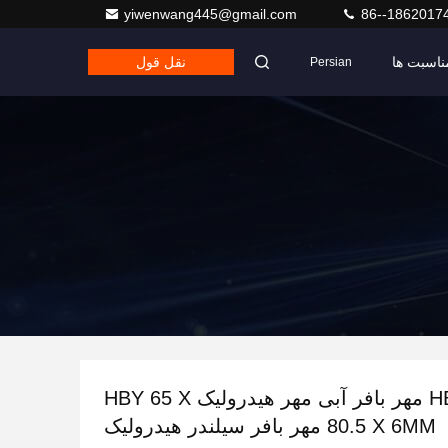
yiwenwang445@gmail.com
86--1862017
ناسبت ها
نقل قول
Persian
HBS HBY مهر بافر آبی مهر هیدرولیک HBY 65 X
80.5 X 6MM مهر بافر سیلندر هیدرولیک