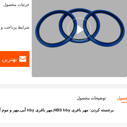
جزئیات محصول
شرایط پرداخت و 
بهترین 
حصول
توضیحات محصول
برجسته کردن:
مهر بافری HBS hby,مهر بافری hby آبی,مهر و موم آبنبات های هیدرولیک 6 میلی متری